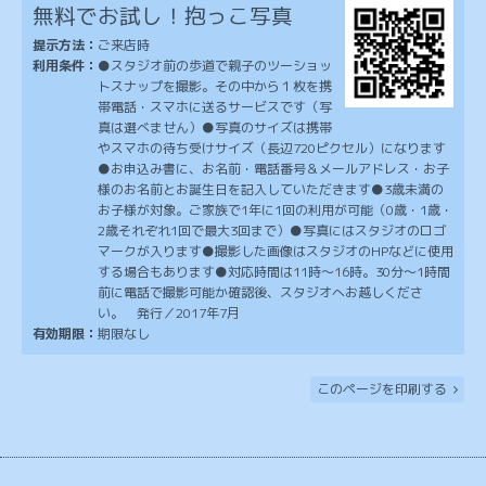
無料でお試し！抱っこ写真
提示方法：
ご来店時
利用条件：
●スタジオ前の歩道で親子のツーショッ
トスナップを撮影。その中から１枚を携
帯電話・スマホに送るサービスです（写
真は選べません）●写真のサイズは携帯
やスマホの待ち受けサイズ（長辺720ピクセル）になります
●お申込み書に、お名前・電話番号＆メールアドレス・お子
様のお名前とお誕生日を記入していただきます●3歳未満の
お子様が対象。ご家族で1年に1回の利用が可能（0歳・1歳・
2歳それぞれ1回で最大3回まで）●写真にはスタジオのロゴ
マークが入ります●撮影した画像はスタジオのHPなどに使用
する場合もあります●対応時間は11時〜16時。30分〜1時間
前に電話で撮影可能か確認後、スタジオへお越しくださ
い。 発行／2017年7月
有効期限：
期限なし
このページを印刷する